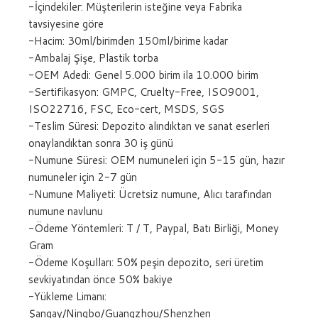
-İçindekiler: Müşterilerin isteğine veya Fabrika
tavsiyesine göre
-Hacim: 30ml/birimden 150ml/birime kadar
-Ambalaj Şişe, Plastik torba
-OEM Adedi: Genel 5.000 birim ila 10.000 birim
-Sertifikasyon: GMPC, Cruelty-Free, ISO9001,
ISO22716, FSC, Eco-cert, MSDS, SGS
-Teslim Süresi: Depozito alındıktan ve sanat eserleri
onaylandıktan sonra 30 iş günü
-Numune Süresi: OEM numuneleri için 5-15 gün, hazır
numuneler için 2-7 gün
-Numune Maliyeti: Ücretsiz numune, Alıcı tarafından
numune navlunu
-Ödeme Yöntemleri: T / T, Paypal, Batı Birliği, Money
Gram
-Ödeme Koşulları: 50% peşin depozito, seri üretim
sevkiyatından önce 50% bakiye
-Yükleme Limanı:
Şangay/Ningbo/Guangzhou/Shenzhen