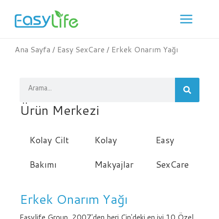
İçeriğe
geç
Ana Sayfa
/
Easy SexCare
/ Erkek Onarım Yağı
Arama
Ürün Merkezi
Kolay Cilt
Kolay
Easy
Bakımı
Makyajlar
SexCare
Erkek Onarım Yağı
Easylife Group, 2007'den beri Çin'deki en iyi 10 Özel