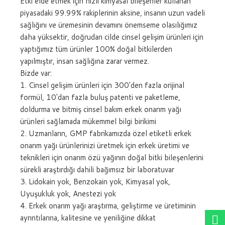
Etki elde etmek için hızlı kimyasal bileşenler kullanan
piyasadaki 99.99% rakiplerinin aksine, insanın uzun vadeli
sağlığını ve üremesinin devamını önemseme olasılığımız
daha yüksektir, doğrudan cilde cinsel gelişim ürünleri için
yaptığımız tüm ürünler 100% doğal bitkilerden
yapılmıştır, insan sağlığına zarar vermez.
Bizde var:
1. Cinsel gelişim ürünleri için 300'den fazla orijinal
formül, 10'dan fazla buluş patenti ve paketleme,
doldurma ve bitmiş cinsel bakım erkek onarım yağı
ürünleri sağlamada mükemmel bilgi birikimi
2. Uzmanların, GMP fabrikamızda özel etiketli erkek
onarım yağı ürünlerinizi üretmek için erkek üretimi ve
teknikleri için onarım özü yağının doğal bitki bileşenlerini
sürekli araştırdığı dahili bağımsız bir laboratuvar
3. Lidokain yok, Benzokain yok, Kimyasal yok,
Uyuşukluk yok, Anestezi yok
4. Erkek onarım yağı araştırma, geliştirme ve üretiminin
ayrıntılarına, kalitesine ve yeniliğine dikkat