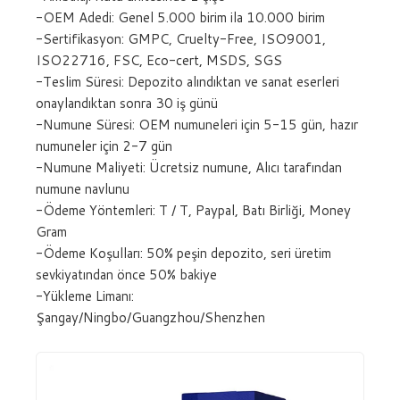
-OEM Adedi: Genel 5.000 birim ila 10.000 birim
-Sertifikasyon: GMPC, Cruelty-Free, ISO9001,
ISO22716, FSC, Eco-cert, MSDS, SGS
-Teslim Süresi: Depozito alındıktan ve sanat eserleri
onaylandıktan sonra 30 iş günü
-Numune Süresi: OEM numuneleri için 5-15 gün, hazır
numuneler için 2-7 gün
-Numune Maliyeti: Ücretsiz numune, Alıcı tarafından
numune navlunu
-Ödeme Yöntemleri: T / T, Paypal, Batı Birliği, Money
Gram
-Ödeme Koşulları: 50% peşin depozito, seri üretim
sevkiyatından önce 50% bakiye
-Yükleme Limanı:
Şangay/Ningbo/Guangzhou/Shenzhen