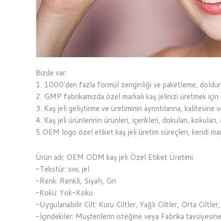
Bizde var:
1. 1000'den fazla formül zenginliği ve paketleme, doldurm
2. GMP fabrikamızda özel markalı kaş jelinizi üretmek için uz
3. Kaş jeli geliştirme ve üretiminin ayrıntılarına, kalitesine v
4. Kaş jeli ürünlerinin ürünleri, içerikleri, dokuları, kokular
5.OEM logo özel etiket kaş jeli üretim süreçleri, kendi mar
Ürün adı: OEM ODM kaş jeli Özel Etiket Üretimi
-Tekstür: sıvı, jel
-Renk: Renkli, Siyah, Gri
-Koku: Yok-Koku
-Uygulanabilir Cilt: Kuru Ciltler, Yağlı Ciltler, Orta Ciltler
-İçindekiler: Müşterilerin isteğine veya Fabrika tavsiyesin