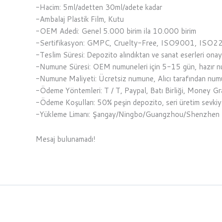
-Hacim: 5ml/adetten 30ml/adete kadar
-Ambalaj Plastik Film, Kutu
-OEM Adedi: Genel 5.000 birim ila 10.000 birim
-Sertifikasyon: GMPC, Cruelty-Free, ISO9001, ISO2
-Teslim Süresi: Depozito alındıktan ve sanat eserleri ona
-Numune Süresi: OEM numuneleri için 5-15 gün, hazır n
-Numune Maliyeti: Ücretsiz numune, Alıcı tarafından nu
-Ödeme Yöntemleri: T / T, Paypal, Batı Birliği, Money G
-Ödeme Koşulları: 50% peşin depozito, seri üretim sevki
-Yükleme Limanı: Şangay/Ningbo/Guangzhou/Shenzhen
Mesaj bulunamadı!