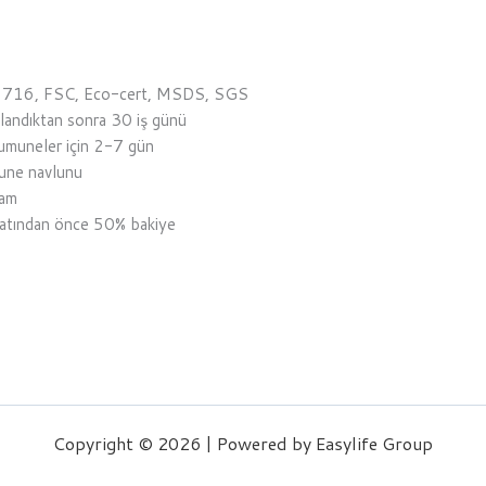
2716, FSC, Eco-cert, MSDS, SGS
ylandıktan sonra 30 iş günü
umuneler için 2-7 gün
mune navlunu
ram
yatından önce 50% bakiye
Copyright © 2026 | Powered by Easylife Group