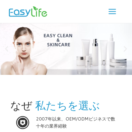
コ
ン
テ
ン
ツ
へ
ス
キ
ッ
プ
なぜ
私たちを選ぶ
2007年以来、OEM/ODMビジネスで数
十年の業界経験