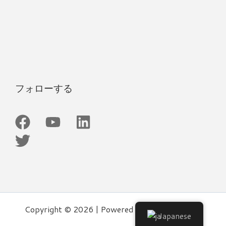
フォローする
フ
ツ
Y
リ
ェ
イ
o
ン
イ
ッ
u
ク
ス
タ
t
ト
ブ
ー
u
イ
ッ
b
ン
ク
e
Copyright © 2026 | Powered by Easylife Group
Japanese